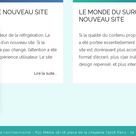
E NOUVEAU SITE
LE MONDE DU SUR
NOUVEAU SITE
ur de la réfrigération, La
Si la qualité du contenu prop
’un nouveau site. Si la
a été portée essentiellement s
 pas changé, l’attention a été
site est dorénavant plus acc
périence utilisateur. Le site
format d’écran), plus clair (r
design repensé), et plus intera
Lire la suite...
e confidentialité
- Pyc Média 16/18 place de la chapelle 75018 Paris - 01 