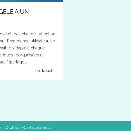
GELÉ A UN
osé n’a pas changé, l’attention
ur l’expérience utilisateur. Le
essible (adapté à chaque
ubriques réorganisées et
ctif (partage...
Lire la suite...
53 26 48 00 -
Contactez-nous