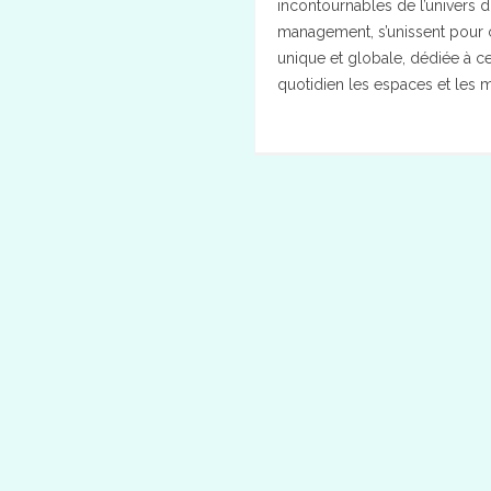
incontournables de l’univers du
management, s’unissent pour co
unique et globale, dédiée à c
quotidien les espaces et les mo