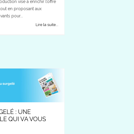
uction vise à enrichir l’offre
 tout en proposant aux
ants pour...
Lire la suite...
ELÉ : UNE
E QUI VA VOUS